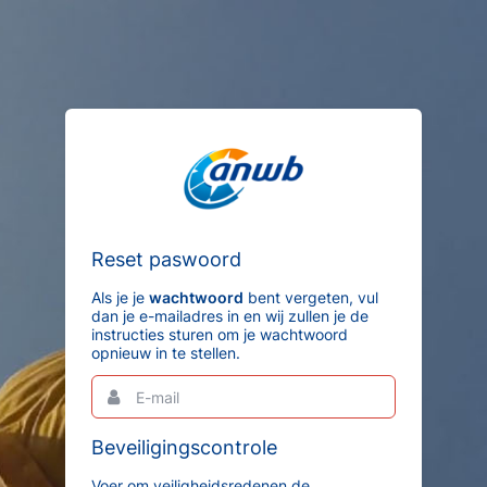
Reset paswoord
Als je je
wachtwoord
bent vergeten, vul
dan je e-mailadres in en wij zullen je de
instructies sturen om je wachtwoord
opnieuw in te stellen.
E-
Dit
mail
is
een
verplicht
Beveiligingscontrole
veld.
Voer om veiligheidsredenen de